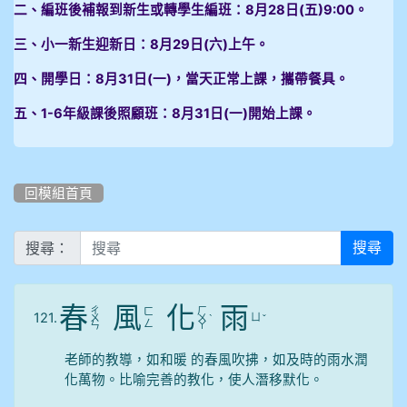
二、編班後補報到新生或轉學生編班：8月28日(五)9:00。
三、小一新生迎新日：8月29日(六)上午。
四、開學日：8月31日(一)，當天正常上課，攜帶餐具。
五、1-6年級課後照顧班：8月31日(一)開始上課。
回模組首頁
搜尋：
搜尋
春
風
化
雨
ㄔ
ㄏ
ㄈ
121.
ㄩ
ㄨ
ㄨ
ˋ
ˇ
ㄥ
ㄣ
ㄚ
老師的教導，如和暖 的春風吹拂，如及時的雨水潤
化萬物。比喻完善的教化，使人潛移默化。