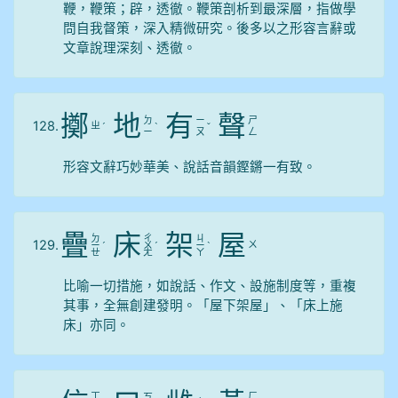
鞭，鞭策；辟，透徹。鞭策剖析到最深層，指做學
問自我督策，深入精微研究。後多以之形容言辭或
文章說理深刻、透徹。
擲
地
有
聲
ㄉ
ㄧ
ㄕ
128.
ㄓ
ˊ
ˋ
ˇ
ㄧ
ㄡ
ㄥ
形容文辭巧妙華美、說話音韻鏗鏘一有致。
疊
床
架
屋
ㄉ
ㄔ
ㄐ
129.
ㄨ
ㄧ
ˊ
ㄨ
ˊ
ㄧ
ˋ
ㄝ
ㄤ
ㄚ
比喻一切措施，如說話、作文、設施制度等，重複
其事，全無創建發明。「屋下架屋」、「床上施
床」亦同。
ㄒ
ㄏ
ㄎ