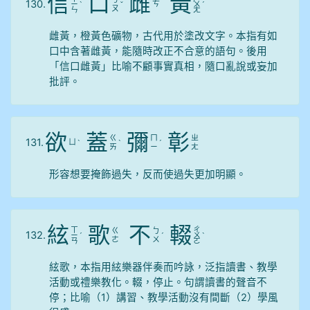
信
口
雌
黃
130.
ㄘ
ㄧ
ˋ
ˇ
ㄨ
ˊ
ㄡ
ㄣ
ㄤ
雌黃，橙黃色礦物，古代用於塗改文字。本指有如
口中含著雌黃，能隨時改正不合意的語句。後用
「信口雌黃」比喻不顧事實真相，隨口亂說或妄加
批評。
欲
蓋
彌
彰
ㄍ
ㄇ
ㄓ
131.
ㄩ
ˋ
ˋ
ˊ
ㄞ
ㄧ
ㄤ
形容想要掩飾過失，反而使過失更加明顯。
絃
歌
不
輟
ㄒ
ㄔ
ㄍ
ㄅ
132.
ㄧ
ˊ
ˊ
ㄨ
ˋ
ㄜ
ㄨ
ㄢ
ㄛ
絃歌，本指用絃樂器伴奏而吟詠，泛指讀書、教學
活動或禮樂教化。輟，停止。句謂讀書的聲音不
停；比喻（1）講習、教學活動沒有間斷（2）學風