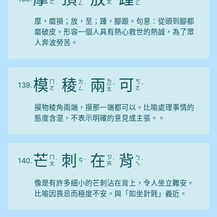
ㄛ
ㄤ
ㄥ
ㄥ
摩，磨損；放，至；踵，腳跟。句意：從頭到腳都
磨破皮。形容一個人具有熱心救世的熱誠，為了眾
人奔波勞苦。
模
稜
兩
可
ㄌ
ㄇ
ㄌ
ㄎ
139.
ˊ
ˊ
ㄧ
ˇ
ˇ
ㄛ
ㄥ
ㄜ
ㄤ
摸物稜角兩端，摸那一端都可以。比喻處理事情的
態度含混，不表示明確的意見或主張。。
芒
刺
在
背
ㄇ
ㄗ
ㄅ
140.
ㄘ
ˊ
ˋ
ˋ
ˋ
ㄤ
ㄞ
ㄟ
像是有許多細小的芒刺沾在背上，令人坐立難安。
比喻因畏忌而極度不安。與「如坐針氈」義近。