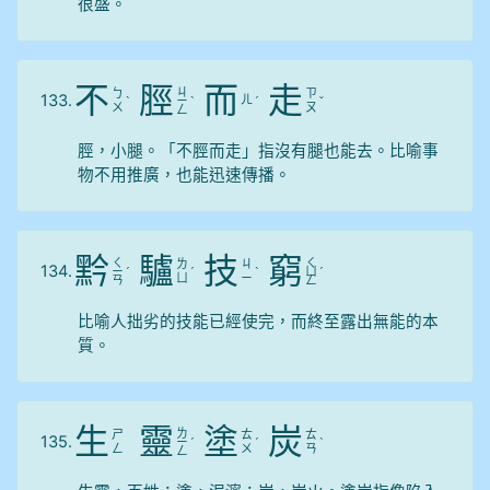
很盛。
不
脛
而
走
ㄐ
ㄅ
ㄗ
133.
ㄦ
ˋ
ㄧ
ˋ
ˊ
ˇ
ㄨ
ㄡ
ㄥ
脛，小腿。「不脛而走」指沒有腿也能去。比喻事
物不用推廣，也能迅速傳播。
黔
驢
技
窮
ㄑ
ㄑ
ㄌ
ㄐ
134.
ㄧ
ˊ
ˊ
ˋ
ㄩ
ˊ
ㄩ
ㄧ
ㄢ
ㄥ
比喻人拙劣的技能已經使完，而終至露出無能的本
質。
生
靈
塗
炭
ㄌ
ㄕ
ㄊ
ㄊ
135.
ㄧ
ˊ
ˊ
ˋ
ㄥ
ㄨ
ㄢ
ㄥ