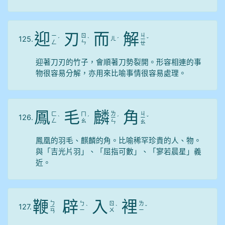
迎
刃
而
解
ㄐ
ㄧ
ㄖ
125.
ㄦ
ˊ
ˋ
ˊ
ㄧ
ˇ
ㄥ
ㄣ
ㄝ
迎著刀刃的竹子，會順著刀勢裂開。形容相連的事
物很容易分解，亦用來比喻事情很容易處理。
鳳
毛
麟
角
ㄌ
ㄐ
ㄈ
ㄇ
126.
ˋ
ˊ
ㄧ
ˊ
ㄧ
ˇ
ㄥ
ㄠ
ㄣ
ㄠ
鳳凰的羽毛、麒麟的角。比喻稀罕珍貴的人、物。
與「吉光片羽」、「屈指可數」、「寥若晨星」義
近。
鞭
辟
入
裡
ㄅ
ㄅ
ㄖ
ㄌ
127.
ㄧ
ˋ
ˋ
ˇ
ㄧ
ㄨ
ㄧ
ㄢ