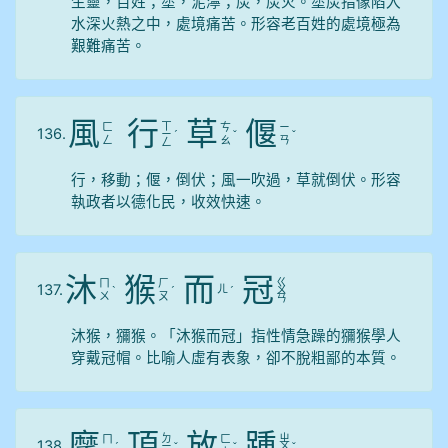
生靈，百姓；塗，泥濘；炭，炭火。塗炭指像陷入
水深火熱之中，處境痛苦。形容老百姓的處境極為
艱難痛苦。
風
行
草
偃
ㄒ
ㄈ
ㄘ
ㄧ
136.
ㄧ
ˊ
ˇ
ˇ
ㄥ
ㄠ
ㄢ
ㄥ
行，移動；偃，倒伏；風一吹過，草就倒伏。形容
執政者以德化民，收效快速。
沐
猴
而
冠
ㄍ
ㄇ
ㄏ
137.
ㄦ
ˋ
ˊ
ˊ
ㄨ
ㄨ
ㄡ
ㄢ
沐猴，獼猴。「沐猴而冠」指性情急躁的獼猴學人
穿戴冠帽。比喻人虛有表象，卻不脫粗鄙的本質。
摩
頂
放
踵
ㄉ
ㄓ
ㄇ
ㄈ
138.
ˊ
ㄧ
ˇ
ˇ
ㄨ
ˇ