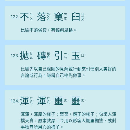
不
落
窠
臼
ㄌ
ㄐ
ㄅ
ㄎ
122.
ˋ
ㄨ
ˋ
ㄧ
ˋ
ㄨ
ㄜ
ㄛ
ㄡ
比喻不落俗套，有獨創風格。
拋
磚
引
玉
ㄓ
ㄆ
ㄧ
123.
ㄩ
ㄨ
ˇ
ˋ
ㄠ
ㄣ
ㄢ
比喻先以自己粗陋的見解或行動來引發別人美好的
言論或行為。謙稱自己率先做事。
渾
渾
噩
噩
ㄏ
ㄏ
124.
ㄜ
ㄜ
ㄨ
ˊ
ㄨ
ˊ
ˋ
ˋ
ㄣ
ㄣ
渾渾，渾厚的樣子；噩噩，嚴正的樣子；句謂人渾
樸天真，嚴肅敦厚。今用以形容人糊里糊塗，或對
事物無所用心的樣子。