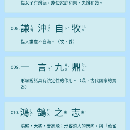
指女子有婦德，能使家庭和樂，夫婦和諧。
謙
沖
自
牧
ㄑ
ㄔ
ㄇ
008.
ㄗ
ㄧ
ㄨ
ˋ
ˋ
ㄨ
ㄢ
ㄥ
指人謙虛不自滿。（牧，養）
一
言
九
鼎
ㄐ
ㄉ
ㄧ
009.
ㄧ
ˊ
ㄧ
ˇ
ㄧ
ˇ
ㄢ
ㄡ
ㄥ
形容說話具有決定性的作用。（鼎，古代國家的寶
器）
鴻
鵠
之
志
ㄏ
ㄏ
010.
ㄓ
ㄓ
ㄨ
ˊ
ˊ
ˋ
ㄨ
ㄥ
鴻鵠，天鵝，善高飛；形容遠大的志向，與「燕雀