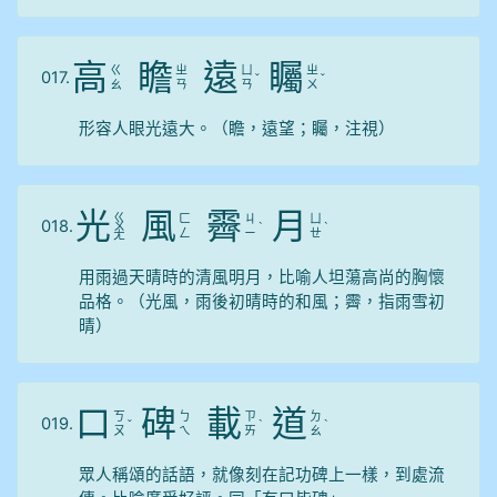
高
瞻
遠
矚
ㄍ
ㄓ
ㄩ
ㄓ
017.
ˇ
ˇ
ㄠ
ㄢ
ㄢ
ㄨ
形容人眼光遠大。（瞻，遠望；矚，注視）
光
風
霽
月
ㄍ
ㄈ
ㄐ
ㄩ
018.
ㄨ
ˋ
ˋ
ㄥ
ㄧ
ㄝ
ㄤ
用雨過天晴時的清風明月，比喻人坦蕩高尚的胸懷
品格。（光風，雨後初晴時的和風；霽，指雨雪初
晴）
口
碑
載
道
ㄎ
ㄅ
ㄗ
ㄉ
019.
ˇ
ˋ
ˋ
ㄡ
ㄟ
ㄞ
ㄠ
眾人稱頌的話語，就像刻在記功碑上一樣，到處流