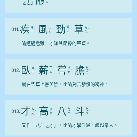
之志」相反。
疾
風
勁
草
ㄐ
ㄐ
ㄈ
ㄘ
011.
ˊ
ㄧ
ˋ
ˇ
ㄧ
ㄥ
ㄠ
ㄥ
喻遭遇危難，才知其節操的堅貞。
臥
薪
嘗
膽
ㄒ
ㄨ
ㄔ
ㄉ
012.
ˋ
ㄧ
ˊ
ˇ
ㄛ
ㄤ
ㄢ
ㄣ
躺在柴草上嘗苦膽，比喻刻苦發憤的精神。
才
高
八
斗
ㄘ
ㄍ
ㄅ
ㄉ
013.
ˊ
ˇ
ㄞ
ㄠ
ㄚ
ㄡ
又作「八斗之才」，比喻才學洋溢，超越眾人。