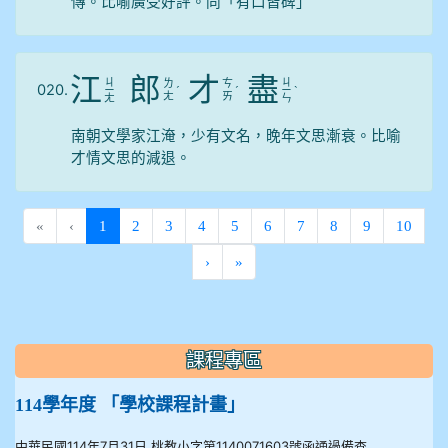
傳。比喻廣受好評。同「有口皆碑」
江
郎
才
盡
ㄐ
ㄐ
ㄌ
ㄘ
020.
ㄧ
ˊ
ˊ
ㄧ
ˋ
ㄤ
ㄞ
ㄤ
ㄣ
南朝文學家江淹，少有文名，晚年文思漸衰。比喻
才情文思的減退。
(current)
«
‹
1
2
3
4
5
6
7
8
9
10
›
»
:::
課程專區
114學年度 「學校課程計畫」
中華民國114年7月31日 桃教小字第1140071603號函通過備查