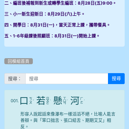
二、編班後補報到新生或轉學生編班：8月28日(五)9:00。
三、小一新生迎新日：8月29日(六)上午。
四、開學日：8月31日(一)，當天正常上課，攜帶餐具。
五、1-6年級課後照顧班：8月31日(一)開始上課。
回模組首頁
搜尋：
搜尋
口
若
懸
河
ㄖ
ㄒ
ㄎ
ㄏ
001.
ˇ
ㄨ
ˋ
ㄩ
ˊ
ˊ
ㄡ
ㄜ
ㄛ
ㄢ
形容人說起話來像瀑布一樣滔滔不絕，比喻人能言
善辯。與「笨口拙舌、張口結舌、期期艾艾」相
反。