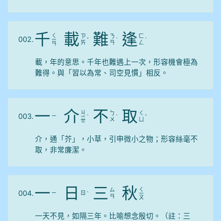
千
載
難
逢
ㄑ
ㄗ
ㄋ
ㄈ
002.
ㄧ
ˇ
ˊ
ˊ
ㄞ
ㄢ
ㄥ
ㄢ
載，年的意思。千年也難遇上一次，形容機會極為
難得。與「習以為常、司空見慣」相反。
一
介
不
取
ㄐ
ㄅ
ㄑ
003.
ㄧ
ㄧ
ˋ
ˋ
ˇ
ㄨ
ㄩ
ㄝ
介，通「芥」，小草，引申微小之物；形容絲毫不
取，非常廉潔。
一
日
三
秋
ㄑ
ㄙ
004.
ㄧ
ㄖ
ˋ
ㄧ
ㄢ
ㄡ
一天不見，如隔三年。比喻想念殷切。（註：三