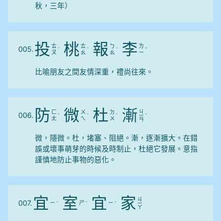
秋，三年）
投
桃
報
李
ㄊ
ㄊ
ㄅ
ㄌ
005.
ˊ
ˊ
ˋ
ˇ
ㄡ
ㄠ
ㄠ
ㄧ
比喻朋友之間友情深重，禮尚往來。
防
微
杜
漸
ㄐ
ㄈ
ㄨ
ㄉ
006.
ˊ
ˊ
ˋ
ㄧ
ˋ
ㄤ
ㄟ
ㄨ
ㄢ
微，隱微。杜，堵塞、阻絕。漸，逐漸擴大。在錯
誤或壞事萌芽的時候及時制止，杜絕它發展。意指
謹慎地防止事物的惡化。
宜
室
宜
家
ㄐ
007.
ㄧ
ㄕ
ㄧ
ˊ
ˋ
ˊ
ㄧ
ㄚ