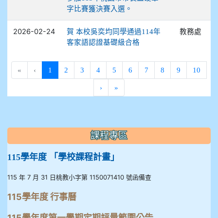
字比賽獲決賽入選。
2026-02-24
教務處
賀 本校吳奕均同學通過114年
客家語認證基礎級合格
(current)
«
‹
1
2
3
4
5
6
7
8
9
10
›
»
:::
課程專區
115學年度 「學校課程計畫」
115 年 7 月 31 日桃教小字第 1150071410 號函備查
115學年度 行事曆
115學年度第一學期定期評量範圍公告