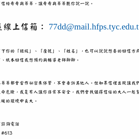
寫信給奇奇與蒂蒂，讓奇奇與蒂蒂聽你說一說。
77dd@mail.hfps.tyc.edu.
屋線上信箱：
寫下你的「班級」、「座號」、「姓名」，也可以說說想要的回信方
信、紙本回信或想預約與輔導老師聊聊。
與蒂蒂都會當作祕密來保管，不會告訴其他人。但如果信裡出現讓我
生命危險，或是有人讓你非常不安全，我們會找值得信任的大人一起
溫暖的環境中長大。
室諮詢電話
 #613