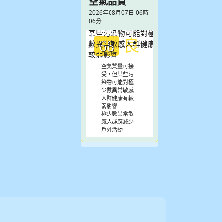
空氣品質
2026年08月07日 06時
06分
良
68
空氣質量可接
受，但某些污
染物可能對極
少數異常敏感
人群健康有較
弱影響
極少數異常敏
感人群應減少
戶外活動