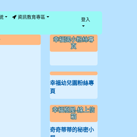
統
資訊教育專區
登入
:::
幸福國小粉絲專
頁
幸福幼兒園粉絲專
頁
幸福樹屋-線上信
箱
奇奇蒂蒂的秘密小