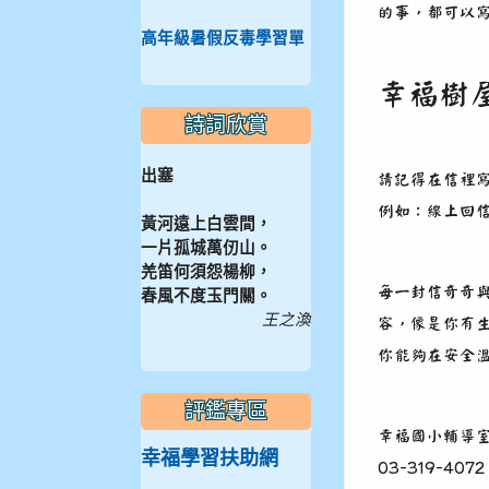
的事，都可以
高年級暑假反毒學習單
幸福樹
詩詞欣賞
出塞
請記得在信裡
例如：線上回
黃河遠上白雲間，
一片孤城萬仞山。
羌笛何須怨楊柳，
每一封信奇奇
春風不度玉門關。
王之渙
容，像是你有
你能夠在安全
評鑑專區
幸福國小輔導
幸福學習扶助網
03-319-4072