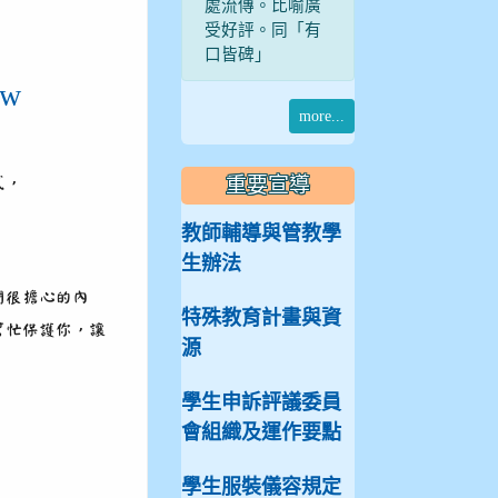
處流傳。比喻廣
受好評。同「有
口皆碑」
tw
more...
重要宣導
式，
教師輔導與管教學
生辦法
們很擔心的內
特殊教育計畫與資
幫忙保護你，讓
源
學生申訴評議委員
會組織及運作要點
學生服裝儀容規定