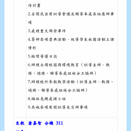
作計畫
2.
召開或出席訓導會議及輔導本處各組應辦事
項
3.處理重大偶發事件
4.
籌辦各項慶典活動，
視導學生社團活動上課
情形
5.檢閱導護日誌
6.辦理永續校園與環境教育（訓導主辦，教
務、總務、輔導各處組依分工協辦）
7.辦理校外參觀教學活動（訓導主辦，教務、
總務、輔導各處組依分工協辦）
8.編組危機處理小組
9.其他各項有關訓導及交辦事項
生教
翁嘉智 分機 311