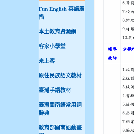
6.
Fun English 英語廣
7.
播
8.
9.
本土教育資源網
10
客家小學堂
分機6
輔導
教師
來上客
1.
原住民族語文教材
2.
3.
臺灣手語教材
4.
5.
臺灣閩南語常用詞
辭典
6.
7.
教育部閩南語動畫
8.