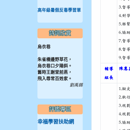
3.
高年級暑假反毒學習單
4.
5.
詩詞欣賞
6.
7.
烏衣巷
8.
9.
朱雀橋邊野草花，
烏衣巷口夕陽斜。
陳惠真
輔導
舊時王謝堂前燕，
組長
飛入尋常百姓家。
劉禹錫
1.
2.
3.
評鑑專區
4.
幸福學習扶助網
5.