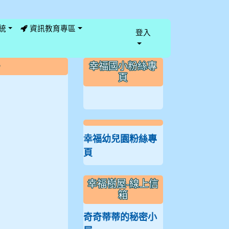
統
資訊教育專區
登入
:::
幸福國小粉絲專
頁
幸福幼兒園粉絲專
頁
幸福樹屋-線上信
箱
奇奇蒂蒂的秘密小