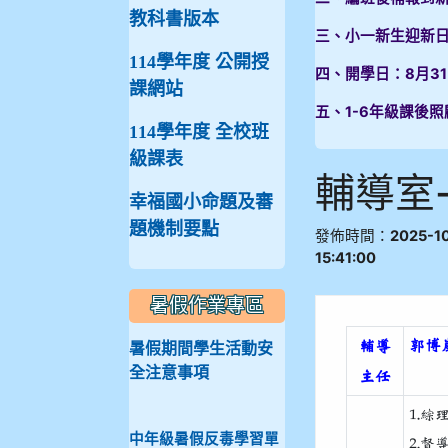
教科書版本
三、小一新生迎新日
114學年度 公開授
四、開學日：8月3
課網站
五、1-6年級課後照
114學年度 全校班
級課表
輔導室
幸福國小命題及審
題機制要點
發佈時間：
2025-1
15:41:00
暑假作業專區
郭博嵐
輔導
暑假期間學生活動安
全注意事項
主任
1.
中年級暑假反毒學習單
2.