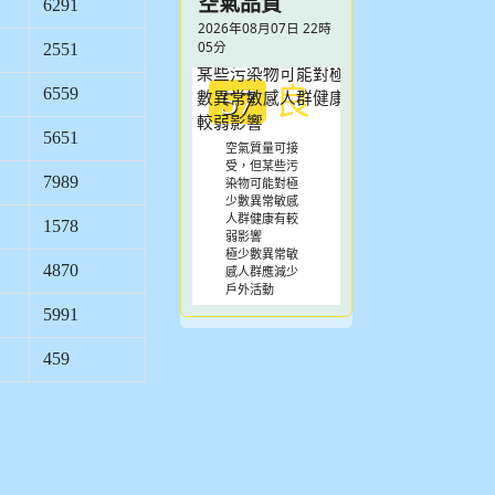
空氣品質
6291
2026年08月07日 22時
05分
2551
良
57
6559
5651
空氣質量可接
受，但某些污
7989
染物可能對極
少數異常敏感
人群健康有較
1578
弱影響
極少數異常敏
4870
感人群應減少
戶外活動
5991
459