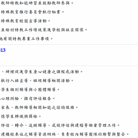
籌劃教師特教知能研習並鼓勵教師參與。
校內特殊教育推行委員會執行秘書。
辦理特殊教育校園宣導活動。
評鑑並檢討特教工作績效策進學校與社區關係。
.其他有關特教專業工作事項。
13
規劃、辦理促進學生身心健康之課程或活動。
規劃執行入班宣導、班級輔導相關活動。
提供學生個別輔導與小團體輔導。
實施心理測驗、撰寫評估報告。
提供家長、教師輔導相關知能之諮詢服務。
高關懷學生辨識與篩檢。
個案評估、轉介、追蹤輔導、成效評估與建檔等個案管理工作。
協助建構校本位之輔導資源網絡，負責校內輔導團隊的聯繫與整合。