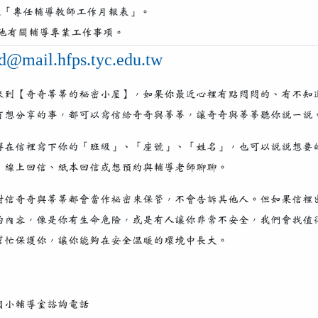
填報「專任輔導教師工作月報表」。
.其他有關輔導專業工作事項。
d@mail.hfps.tyc.edu.tw
來到【奇奇蒂蒂的秘密小屋】，如果你最近心裡有點悶悶的、有不知
有想分享的事，都可以寫信給奇奇與蒂蒂，讓奇奇與蒂蒂聽你說一說
得在信裡寫下你的「班級」、「座號」、「姓名」，也可以說說想要
：線上回信、紙本回信或想預約與輔導老師聊聊。
封信奇奇與蒂蒂都會當作祕密來保管，不會告訴其他人。但如果信裡
的內容，像是你有生命危險，或是有人讓你非常不安全，我們會找值
幫忙保護你，讓你能夠在安全溫暖的環境中長大。
國小輔導室諮詢電話