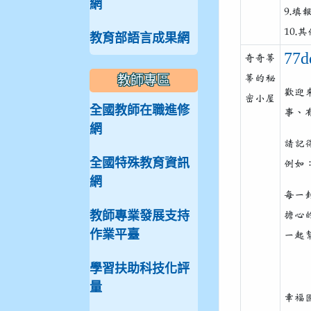
網
9.
10
教育部語言成果網
77d
奇奇蒂
教師專區
蒂的秘
歡迎
密小屋
全國教師在職進修
事、
網
請記
全國特殊教育資訊
例如
網
每一
教師專業發展支持
擔心
作業平臺
一起
學習扶助科技化評
量
幸福