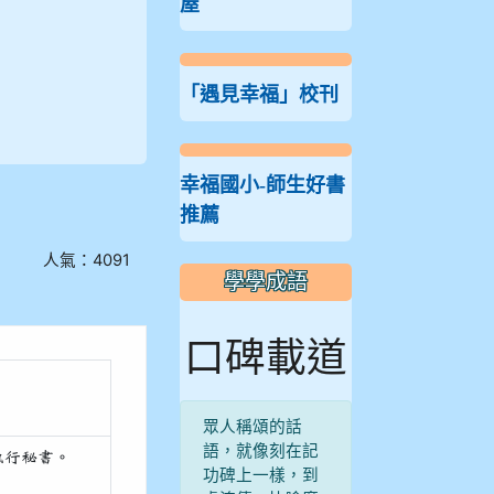
屋
「遇見幸福」校刊
幸福國小-師生好書
推薦
人氣：4091
學學成語
口碑載道
眾人稱頌的話
語，就像刻在記
執行秘書。
功碑上一樣，到