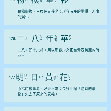
物
換
星
移
175.
ˋ
ㄨ
ˋ
ㄧ
ˊ
ㄢ
ㄥ
景物變換，星辰位置移動；形容時序的變遷，人事
的變化。
二
八
年
華
ㄋ
ㄏ
ㄅ
176.
ㄦ
ˋ
ㄧ
ˊ
ㄨ
ˊ
ㄚ
ㄢ
ㄚ
二八，即十六歲。用以形容少女正當青春美麗的時
期。
明
日
黃
花
ㄇ
ㄏ
ㄏ
177.
ㄖ
ㄧ
ˊ
ˋ
ㄨ
ˊ
ㄨ
ㄥ
ㄤ
ㄚ
原指時移事易，好景不常；今多比喻「過時的事
物」失去了原來的意義。