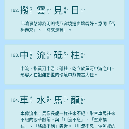
撥
雲
見
日
ㄐ
ㄅ
ㄩ
162.
ㄖ
ˊ
ㄧ
ˋ
ˋ
ㄛ
ㄣ
ㄢ
比喻事態轉為明朗或形容境遇由壞轉好。意同「否
極泰來」、「時來運轉」。
中
流
砥
柱
ㄓ
ㄌ
ㄉ
ㄓ
163.
ㄨ
ㄧ
ˊ
ˇ
ˋ
ㄧ
ㄨ
ㄥ
ㄡ
中流，指黃河中游；砥柱，屹立於黃河中游之山。
形容人在艱難動盪的環境中能擔當大任。
車
水
馬
龍
ㄕ
ㄌ
ㄔ
ㄇ
164.
ㄨ
ˇ
ˇ
ㄨ
ˊ
ㄜ
ㄚ
ㄟ
ㄥ
車像流水，馬像長龍一樣往來不絕。形容車馬往來
不絕的繁華熱鬧。與「川流不息」、「熙來攘
往」、「絡繹不絕」義近。（川流不息：像河裡的