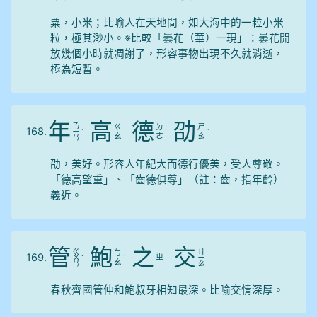
粟，小米；比喻人在天地間，如大海中的一粒小米
粒，極其渺小。※比較「曇花（華）一現」：曇花開
放幾個小時就凋謝了，形容事物出現不久就消逝，
極為短暫。
年
高
德
劭
ㄋ
ㄍ
ㄉ
ㄕ
168.
ㄧ
ˊ
ˊ
ˋ
ㄠ
ㄜ
ㄠ
ㄢ
劭，美好。形容人年紀大而德行優美，受人尊敬。
「德高望重」、「齒德俱尊」（註：齒，指年齡）
義近。
管
鮑
之
交
ㄍ
ㄐ
ㄅ
169.
ㄓ
ㄨ
ˇ
ˋ
ㄧ
ㄠ
ㄢ
ㄠ
春秋齊國管仲和鮑叔牙相知最深。比喻交情深厚。