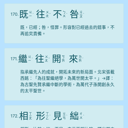
既
往
不
咎
ㄐ
ㄐ
ㄨ
ㄅ
170.
ˋ
ˇ
ˋ
ㄧ
ˋ
ㄧ
ㄤ
ㄨ
ㄡ
既，已經；咎，怪罪。形容對已經過去的錯事，不
再追究責備。
繼
往
開
來
ㄐ
ㄨ
ㄎ
ㄌ
171.
ˋ
ˇ
ˊ
ㄧ
ㄤ
ㄞ
ㄞ
指承繼先人的成就，開拓未來的新局面。北宋張載
西銘：「為往聖繼絕學，為萬世開太平。」→譯：
為古聖先賢承繼中斷的學術，為萬代子孫開創永久
的太平聖世。
相
形
見
絀
ㄒ
ㄒ
ㄐ
ㄔ
172.
ㄧ
ㄧ
ˊ
ㄧ
ˋ
ˋ
ㄨ
ㄤ
ㄥ
ㄢ