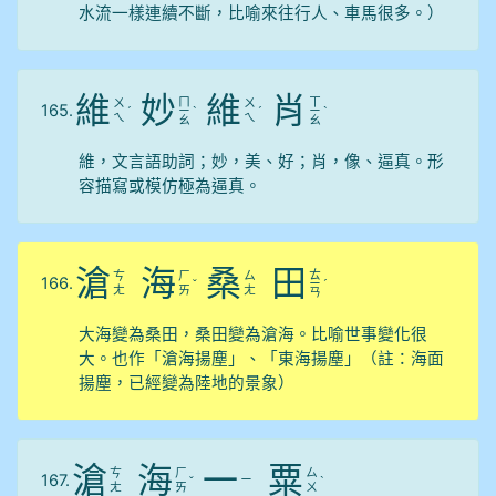
水流一樣連續不斷，比喻來往行人、車馬很多。）
維
妙
維
肖
ㄇ
ㄒ
ㄨ
ㄨ
165.
ˊ
ㄧ
ˋ
ˊ
ㄧ
ˋ
ㄟ
ㄟ
ㄠ
ㄠ
維，文言語助詞；妙，美、好；肖，像、逼真。形
容描寫或模仿極為逼真。
滄
海
桑
田
ㄊ
ㄘ
ㄏ
ㄙ
166.
ˇ
ㄧ
ˊ
ㄤ
ㄞ
ㄤ
ㄢ
大海變為桑田，桑田變為滄海。比喻世事變化很
大。也作「滄海揚塵」、「東海揚塵」（註：海面
揚塵，已經變為陸地的景象）
滄
海
一
粟
ㄘ
ㄏ
ㄙ
167.
ㄧ
ˇ
ˋ
ㄤ
ㄞ
ㄨ