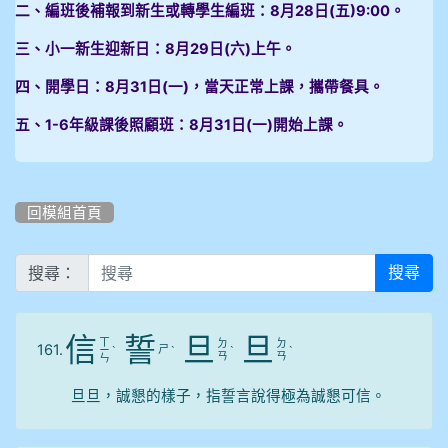
二、編班後補報到新生或轉學生編班：8月28日(五)9:00。
三、小一新生迎新日：8月29日(六)上午。
四、開學日：8月31日(一)，當天正常上課，攜帶餐具。
五、1-6年級課後照顧班：8月31日(一)開始上課。
回模組首頁
搜尋：
搜尋
信
誓
旦
旦
ㄒ
ㄉ
ㄉ
161.
ㄕ
ㄧ
ˋ
ˋ
ˋ
ˋ
ㄢ
ㄢ
ㄣ
旦旦，誠懇的樣子，指誓言說得極為誠懇可信。