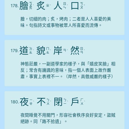
膾
炙
人
口
ㄎ
ㄖ
ㄎ
178.
ㄓ
ㄨ
ˋ
ˋ
ˊ
ˇ
ㄣ
ㄡ
ㄞ
膾，切細的肉；炙，烤肉；二者是人人喜愛的美
味。句指詩文或事物被眾人所喜愛而流傳。
道
貌
岸
然
ㄉ
ㄇ
ㄖ
179.
ㄢ
ˋ
ˋ
ˋ
ˊ
ㄠ
ㄠ
ㄢ
神態莊嚴，一副道學家的樣子，與「嬉皮笑臉」相
反；常含有譏諷的意味，指一個人表面上故作嚴
肅，事實上表裡不一。（岸然，高傲威嚴的樣子）
夜
不
閉
戶
ㄧ
ㄅ
ㄅ
ㄏ
180.
ˋ
ˋ
ˋ
ˋ
ㄝ
ㄨ
ㄧ
ㄨ
夜間睡覺不用關門，形容社會秩序良好安定，盜賊
絕跡。同「路不拾遺」。