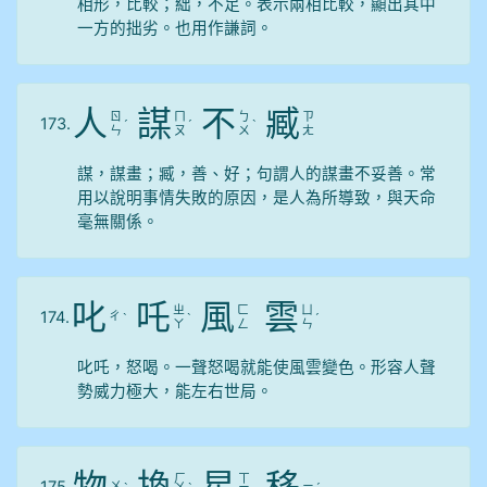
相形，比較；絀，不足。表示兩相比較，顯出其中
一方的拙劣。也用作謙詞。
人
謀
不
臧
ㄖ
ㄇ
ㄅ
ㄗ
173.
ˊ
ˊ
ˋ
ㄣ
ㄡ
ㄨ
ㄤ
謀，謀畫；臧，善、好；句謂人的謀畫不妥善。常
用以說明事情失敗的原因，是人為所導致，與天命
毫無關係。
叱
吒
風
雲
ㄓ
ㄈ
ㄩ
174.
ㄔ
ˋ
ˋ
ˊ
ㄚ
ㄥ
ㄣ
叱吒，怒喝。一聲怒喝就能使風雲變色。形容人聲
勢威力極大，能左右世局。
ㄏ
ㄒ
ㄨ
ㄧ