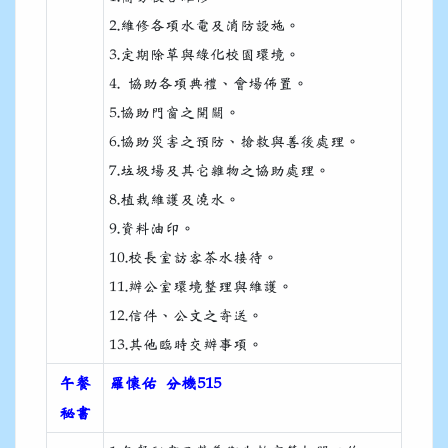
2.維修各項水電及消防設施。
3.定期除草與綠化校園環境。
4. 協助各項典禮、會場佈置。
5.協助門窗之開關。
6.協助災害之預防、搶救與善後處理。
7.垃圾場及其它雜物之協助處理。
8.植栽維護及澆水。
9.資料油印。
10.校長室訪客茶水接待。
11.辦公室環境整理與維護。
12.信件、公文之寄送。
13.其他臨時交辦事項。
午餐
羅懷佑 分機515
秘書