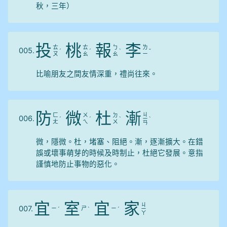
秋，三年）
投
桃
報
李
ㄊ
ㄊ
ㄅ
ㄌ
005.
ˊ
ˊ
ˋ
ˇ
ㄡ
ㄠ
ㄠ
ㄧ
比喻朋友之間友情深重，禮尚往來。
防
微
杜
漸
ㄐ
ㄈ
ㄨ
ㄉ
006.
ˊ
ˊ
ˋ
ㄧ
ˋ
ㄤ
ㄟ
ㄨ
ㄢ
微，隱微。杜，堵塞、阻絕。漸，逐漸擴大。在錯
誤或壞事萌芽的時候及時制止，杜絕它發展。意指
謹慎地防止事物的惡化。
宜
室
宜
家
ㄐ
007.
ㄧ
ㄕ
ㄧ
ˊ
ˋ
ˊ
ㄧ
ㄚ