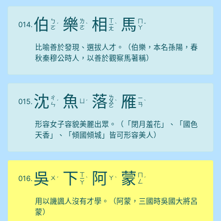
伯
樂
相
馬
ㄒ
ㄅ
ㄌ
ㄇ
014.
ˊ
ˋ
ㄧ
ˋ
ˇ
ㄛ
ㄜ
ㄚ
ㄤ
比喻善於發現、選拔人才。（伯樂，本名孫陽，春
秋秦穆公時人，以善於觀察馬著稱）
沈
魚
落
雁
ㄌ
ㄔ
ㄧ
015.
ㄩ
ˊ
ˊ
ㄨ
ˋ
ˋ
ㄣ
ㄢ
ㄛ
形容女子容貌美麗出眾。（「閉月羞花」、「國色
天香」、「傾國傾城」皆可形容美人）
吳
下
阿
蒙
ㄒ
ㄇ
016.
ㄨ
ㄚ
ˊ
ㄧ
ˋ
ˋ
ˊ
ㄥ
ㄚ
用以譏諷人沒有才學。（阿蒙，三國時吳國大將呂
蒙）