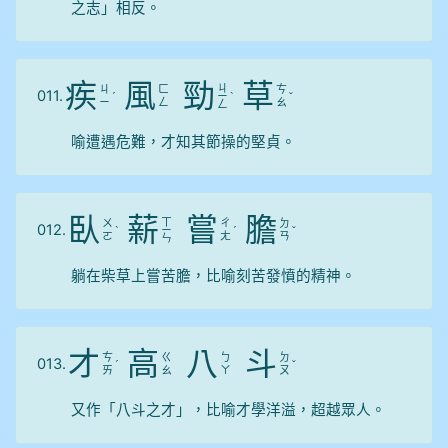
之志」相反。
疾
風
勁
草
ㄐ
ㄐ
ㄈ
ㄘ
011.
ˊ
ㄧ
ˋ
ˇ
ㄧ
ㄥ
ㄠ
ㄥ
喻遭遇危難，才知其節操的堅貞。
臥
薪
嘗
膽
ㄒ
ㄨ
ㄔ
ㄉ
012.
ˋ
ㄧ
ˊ
ˇ
ㄛ
ㄤ
ㄢ
ㄣ
躺在柴草上嘗苦膽，比喻刻苦發憤的精神。
才
高
八
斗
ㄘ
ㄍ
ㄅ
ㄉ
013.
ˊ
ˇ
ㄞ
ㄠ
ㄚ
ㄡ
又作「八斗之才」，比喻才學洋溢，超越眾人。