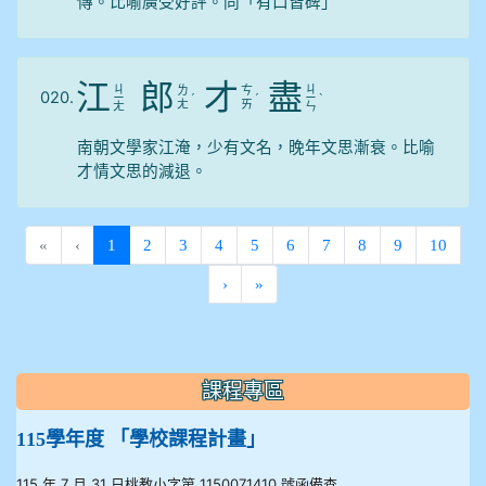
傳。比喻廣受好評。同「有口皆碑」
江
郎
才
盡
ㄐ
ㄐ
ㄌ
ㄘ
020.
ㄧ
ˊ
ˊ
ㄧ
ˋ
ㄤ
ㄞ
ㄤ
ㄣ
南朝文學家江淹，少有文名，晚年文思漸衰。比喻
才情文思的減退。
(current)
«
‹
1
2
3
4
5
6
7
8
9
10
›
»
:::
課程專區
115學年度 「學校課程計畫」
115 年 7 月 31 日桃教小字第 1150071410 號函備查