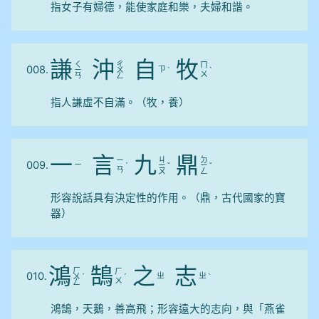
指女子有婦德，能使家庭和樂，夫婦和諧。
謙
沖
自
牧
ㄑ
ㄔ
ㄇ
008.
ㄗ
ㄧ
ㄨ
ˋ
ˋ
ㄨ
ㄢ
ㄥ
指人謙虛不自滿。（牧，養）
一
言
九
鼎
ㄐ
ㄉ
ㄧ
009.
ㄧ
ˊ
ㄧ
ˇ
ㄧ
ˇ
ㄢ
ㄡ
ㄥ
形容說話具有決定性的作用。（鼎，古代國家的寶
器）
鴻
鵠
之
志
ㄏ
ㄏ
010.
ㄓ
ㄓ
ㄨ
ˊ
ˊ
ˋ
ㄨ
ㄥ
鴻鵠，天鵝，善高飛；形容遠大的志向，與「燕雀