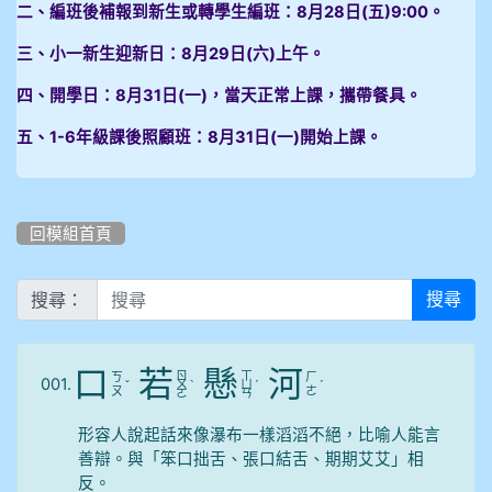
二、編班後補報到新生或轉學生編班：8月28日(五)9:00。
三、小一新生迎新日：8月29日(六)上午。
四、開學日：8月31日(一)，當天正常上課，攜帶餐具。
五、1-6年級課後照顧班：8月31日(一)開始上課。
回模組首頁
搜尋：
搜尋
口
若
懸
河
ㄖ
ㄒ
ㄎ
ㄏ
001.
ˇ
ㄨ
ˋ
ㄩ
ˊ
ˊ
ㄡ
ㄜ
ㄛ
ㄢ
形容人說起話來像瀑布一樣滔滔不絕，比喻人能言
善辯。與「笨口拙舌、張口結舌、期期艾艾」相
反。