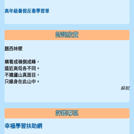
高年級暑假反毒學習單
詩詞欣賞
題西林壁
橫看成嶺側成峰，
遠近高低各不同。
不識廬山真面目，
只緣身在此山中。
蘇軾
評鑑專區
幸福學習扶助網