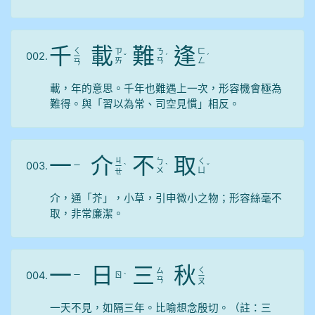
千
載
難
逢
ㄑ
ㄗ
ㄋ
ㄈ
002.
ㄧ
ˇ
ˊ
ˊ
ㄞ
ㄢ
ㄥ
ㄢ
載，年的意思。千年也難遇上一次，形容機會極為
難得。與「習以為常、司空見慣」相反。
一
介
不
取
ㄐ
ㄅ
ㄑ
003.
ㄧ
ㄧ
ˋ
ˋ
ˇ
ㄨ
ㄩ
ㄝ
介，通「芥」，小草，引申微小之物；形容絲毫不
取，非常廉潔。
一
日
三
秋
ㄑ
ㄙ
004.
ㄧ
ㄖ
ˋ
ㄧ
ㄢ
ㄡ
一天不見，如隔三年。比喻想念殷切。（註：三