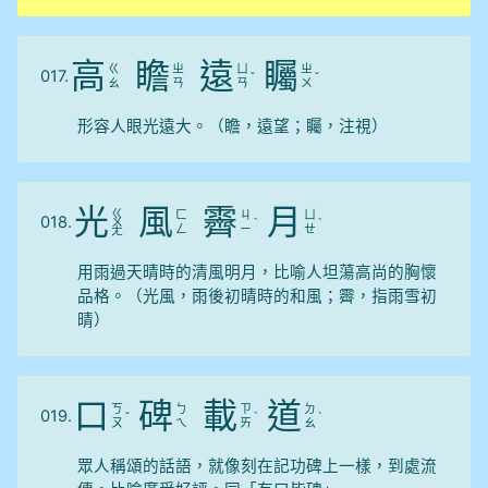
高
瞻
遠
矚
ㄍ
ㄓ
ㄩ
ㄓ
017.
ˇ
ˇ
ㄠ
ㄢ
ㄢ
ㄨ
形容人眼光遠大。（瞻，遠望；矚，注視）
光
風
霽
月
ㄍ
ㄈ
ㄐ
ㄩ
018.
ㄨ
ˋ
ˋ
ㄥ
ㄧ
ㄝ
ㄤ
用雨過天晴時的清風明月，比喻人坦蕩高尚的胸懷
品格。（光風，雨後初晴時的和風；霽，指雨雪初
晴）
口
碑
載
道
ㄎ
ㄅ
ㄗ
ㄉ
019.
ˇ
ˋ
ˋ
ㄡ
ㄟ
ㄞ
ㄠ
眾人稱頌的話語，就像刻在記功碑上一樣，到處流